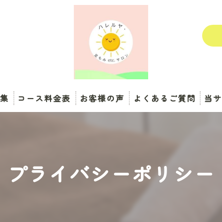
集
コース料金表
お客様の声
よくあるご質問
当
足
む
プライバシーポリシー
冷
疲