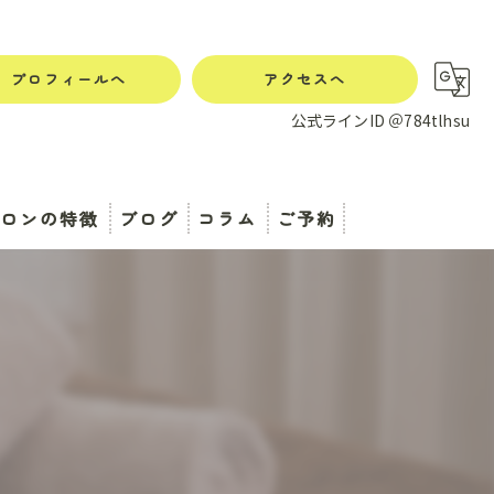
プロフィールへ
アクセスへ
公式ラインID ＠784tlhsu
サロンの特徴
ブログ
コラム
ご予約
もみ
カレンダー
くみ
え
労